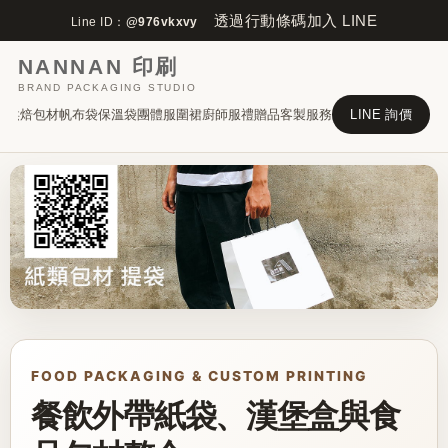
透過行動條碼加入 LINE
Line ID：
@976vkxvy
NANNAN 印刷
BRAND PACKAGING STUDIO
盒
烘焙包材
帆布袋
保溫袋
團體服
圍裙廚師服
禮贈品
客製服務
LINE 詢價
FOOD PACKAGING & CUSTOM PRINTING
餐飲外帶紙袋、漢堡盒與食